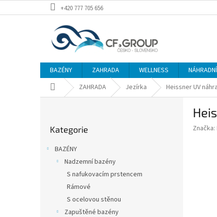
Přejít
+420 777 705 656
na
obsah
BAZÉNY
ZAHRADA
WELLNESS
NÁHRADNÍ 
Domů
ZAHRADA
Jezírka
Heissner UV náhra
P
Heis
o
Přeskočit
s
Značka:
Kategorie
kategorie
t
r
BAZÉNY
a
Nadzemní bazény
n
S nafukovacím prstencem
n
í
Rámové
p
S ocelovou stěnou
a
Zapuštěné bazény