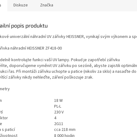
s
Diskuze
Značka
ailní popis produktu
kové univerzální náhradní UV zářivky HEISSNER, vynikají svým výkonem a spo
ářivka náhradní HEISSNER ZF418-00
delně kontrolujte funkci vaší UV lampy. Pokud je zapotřebí zářivku
ňte, doporučujeme vyměnit UV zářivku po sezóně, abyste zajistili optimální 
ukci řas. Při montáži zářivku uchopte u patice (nikoliv za sklo) a nasaďte do
ítící zářivky nikdy nehleďte, záření poškozuje zrak.
metry
n
18 W
PL-L
tí
230 V
ktor
4
ce
2G11
 s paticí
cca 218 mm
 životnost
8 000 hodin