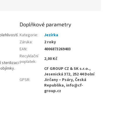
Doplňkové parametry
lehlivostí.
Kategorie
:
Jezírka
Záruka
:
2 roky
EAN
:
4006873269403
Recyklační
2,00 Kč
poplatek
:
sterilizaci
 objímky.
CF GROUP CZ & SK s.r.o.,
Jesenická 372, 252 44 Dolní
GPSR
:
Jirčany – Psáry, Česká
Republika, info@cf-
group.cz