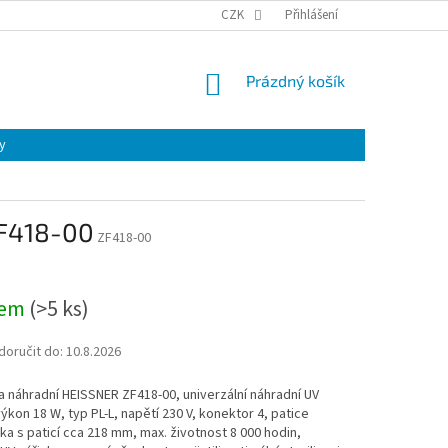
CZK
Přihlášení
NÁKUPNÍ
Prázdný košík
KOŠÍK
y
ZF418-00
ZF418-00
dem
(
>5 ks
)
oručit do:
10.8.2026
a náhradní HEISSNER ZF418-00, univerzální náhradní UV
výkon 18 W, typ PL-L, napětí 230 V, konektor 4, patice
ka s paticí cca 218 mm, max. životnost 8 000 hodin,