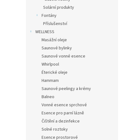
Solární produkty
Fontány
Příslušenství
WELLNESS
Masážní oleje
Saunové bylinky
Saunové vonné esence
Whirlpool
Éterické oleje
Hammam
Saunové peelingy a krémy
Balneo
Vonné esence sprchové
Esence pro parní lázně
Čištění a dezinfekce
Solné roztoky
Esence prostorové