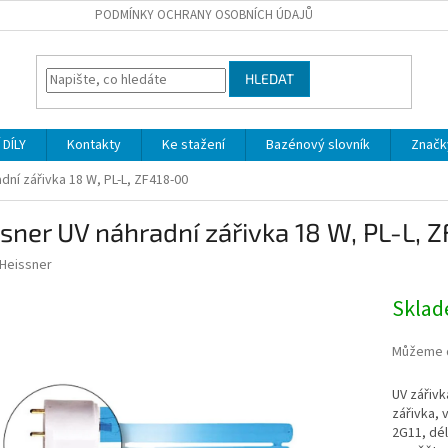
PODMÍNKY OCHRANY OSOBNÍCH ÚDAJŮ
HLEDAT
DÍLY
Kontakty
Ke stažení
Bazénový slovník
Značk
dní zářivka 18 W, PL-L, ZF418-00
sner UV náhradní zářivka 18 W, PL-L, 
Heissner
Skla
Můžeme d
UV zářivk
zářivka, 
2G11, dél