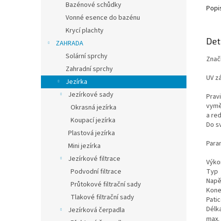
Bazénové schůdky
Popi
Vonné esence do bazénu
Krycí plachty
Det
ZAHRADA
Solární sprchy
Znač
Zahradní sprchy
UV z
Jezírka
Jezírkové sady
Pravi
vymě
Okrasná jezírka
a red
Koupací jezírka
Do sv
Plastová jezírka
Para
Mini jezírka
Jezírkové filtrace
Výko
Typ
Podvodní filtrace
Napě
Průtokové filtrační sady
Kone
Tlakové filtrační sady
Pati
Délka
Jezírková čerpadla
max.