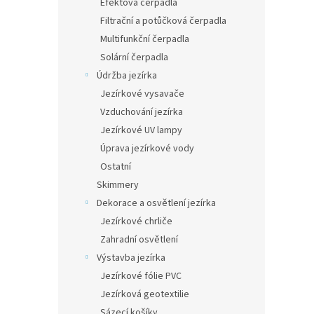
Efektová čerpadla
Filtrační a potůčková čerpadla
Multifunkční čerpadla
Solární čerpadla
Údržba jezírka
Jezírkové vysavače
Vzduchování jezírka
Jezírkové UV lampy
Úprava jezírkové vody
Ostatní
Skimmery
Dekorace a osvětlení jezírka
Jezírkové chrliče
Zahradní osvětlení
Výstavba jezírka
Jezírkové fólie PVC
Jezírková geotextilie
Sázecí košíky