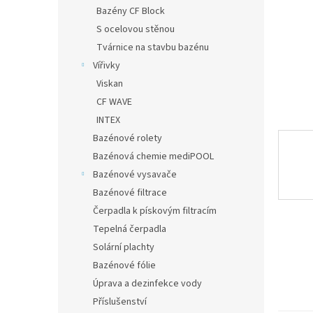
n
Bazény CF Block
e
S ocelovou stěnou
l
Tvárnice na stavbu bazénu
Vířivky
Viskan
CF WAVE
INTEX
Bazénové rolety
Bazénová chemie mediPOOL
Bazénové vysavače
Bazénové filtrace
Čerpadla k pískovým filtracím
Tepelná čerpadla
Solární plachty
Bazénové fólie
Úprava a dezinfekce vody
Příslušenství