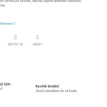
V zářivku po sezóně, abyste zajistili optimální sterilizaci
 řas
informace
ZEPTAT SE
SDÍLET
ný tým
Rychlé dodání
ud
Zboží odesíláme do 24 hodin.