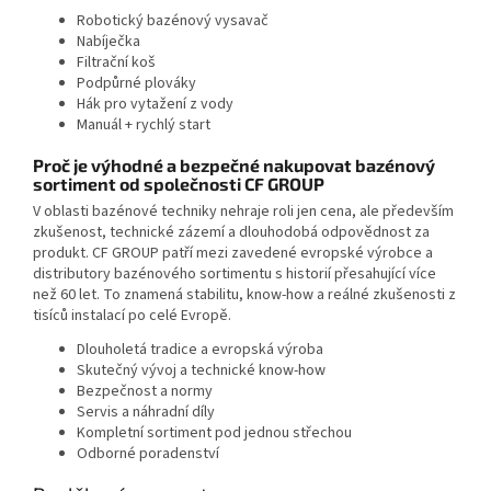
Robotický bazénový vysavač
Nabíječka
Filtrační koš
Podpůrné plováky
Hák pro vytažení z vody
Manuál + rychlý start
Proč je výhodné a bezpečné nakupovat bazénový
sortiment od společnosti CF GROUP
V oblasti bazénové techniky nehraje roli jen cena, ale především
zkušenost, technické zázemí a dlouhodobá odpovědnost za
produkt. CF GROUP patří mezi zavedené evropské výrobce a
distributory bazénového sortimentu s historií přesahující více
než 60 let. To znamená stabilitu, know-how a reálné zkušenosti z
tisíců instalací po celé Evropě.
Dlouholetá tradice a evropská výroba
Skutečný vývoj a technické know-how
Bezpečnost a normy
Servis a náhradní díly
Kompletní sortiment pod jednou střechou
Odborné poradenství