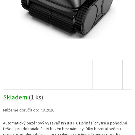
Skladem
(
1 ks
)
Můžeme doručit do:
7.8.2026
Automatický bazénový vysavač
WYBOT C1
přináší chytré a pohodlné
řešení pro dokonale čistý bazén bez námahy. Díky bezdrátovému
provozu, inteligentní navigaci a silnému sacímu výkonu si poradí s