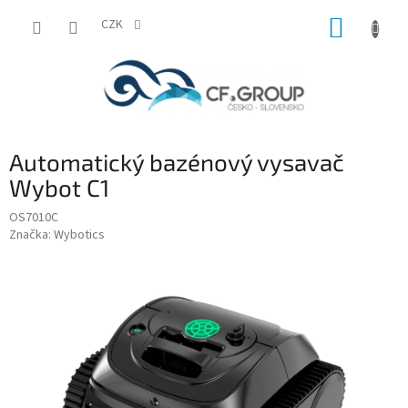
Přejít
NÁKUP
na
CZK
obsah
KOŠÍK
Automatický bazénový vysavač
Wybot C1
OS7010C
Značka:
Wybotics