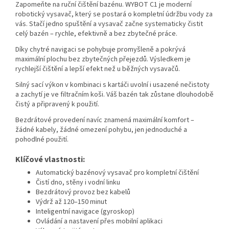
Zapomeňte na ruční čištění bazénu. WYBOT C1 je moderní
robotický vysavač, který se postará o kompletní údržbu vody za
vás. Stačí jedno spuštění a vysavač začne systematicky čistit
celý bazén – rychle, efektivně a bez zbytečné práce.
Díky chytré navigaci se pohybuje promyšleně a pokrývá
maximální plochu bez zbytečných přejezdů. Výsledkem je
rychlejší čištění a lepší efekt než u běžných vysavačů.
Silný sací výkon v kombinaci s kartáči uvolní i usazené nečistoty
a zachytí je ve filtračním koši. Váš bazén tak zůstane dlouhodobě
čistý a připravený k použití.
Bezdrátové provedení navíc znamená maximální komfort –
žádné kabely, žádné omezení pohybu, jen jednoduché a
pohodlné použití.
Klíčové vlastnosti:
Automatický bazénový vysavač pro kompletní čištění
Čistí dno, stěny i vodní linku
Bezdrátový provoz bez kabelů
Výdrž až 120–150 minut
Inteligentní navigace (gyroskop)
Ovládání a nastavení přes mobilní aplikaci