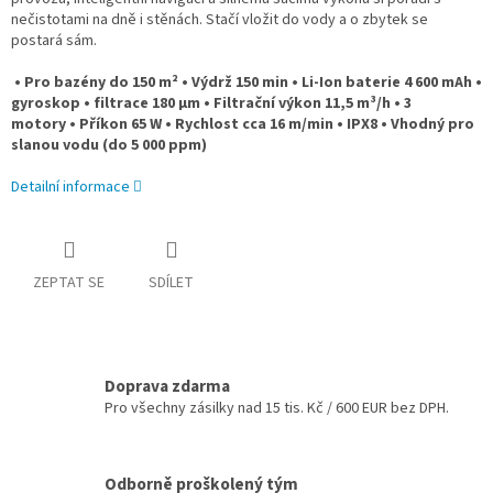
nečistotami na dně i stěnách. Stačí vložit do vody a o zbytek se
postará sám.
• Pro bazény do 150 m²
•
Výdrž 150 min
• Li-Ion baterie 4 600 mAh
•
gyroskop • filtrace 180 μm
• Filtrační výkon 11,5 m³/h
• 3
motory
• Příkon 65 W
• Rychlost cca 16 m/min
• IPX8
• Vhodný pro
slanou vodu (do 5 000 ppm)
Detailní informace
ZEPTAT SE
SDÍLET
Doprava zdarma
Pro všechny zásilky nad 15 tis. Kč / 600 EUR bez DPH.
Odborně proškolený tým