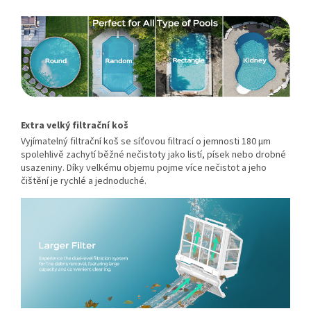
Extra velký filtrační koš
Vyjímatelný filtrační koš se síťovou filtrací o jemnosti 180 μm
spolehlivě zachytí běžné nečistoty jako listí, písek nebo drobné
usazeniny. Díky velkému objemu pojme více nečistot a jeho
čištění je rychlé a jednoduché.