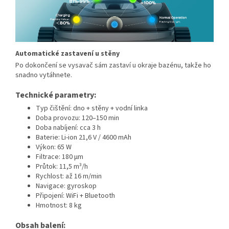
Automatické zastavení u stěny
Po dokončení se vysavač sám zastaví u okraje bazénu, takže ho
snadno vytáhnete.
Technické parametry:
Typ čištění: dno + stěny + vodní linka
Doba provozu: 120–150 min
Doba nabíjení: cca 3 h
Baterie: Li-ion 21,6 V / 4600 mAh
Výkon: 65 W
Filtrace: 180 μm
Průtok: 11,5 m³/h
Rychlost: až 16 m/min
Navigace: gyroskop
Připojení: WiFi + Bluetooth
Hmotnost: 8 kg
Obsah balení: