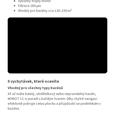
Výkonný trojitý motor
Filtrace 180 μm
Vhodný pro bazény cca 120–150 m²
5 vychytávek, které oceníte
Vhodný pro všechny typy bazénů
Ať už máte kulatý, obdélníkový nebo nepravidelný bazén,
WYBOT C1 si poradí s každým tvarem. Díky chytré navigaci
efektivně pokryje celou plochu a přizpůsobí se podmínkám v
bazénu.